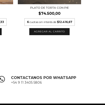
O
PLATO DE TORTA CON PIE
$74.500,00
,33
6
cuotas sin interés de
$12.416,67
6
cuota
A
CONTACTANOS POR WHATSAPP
+54 9 11 3405 5806