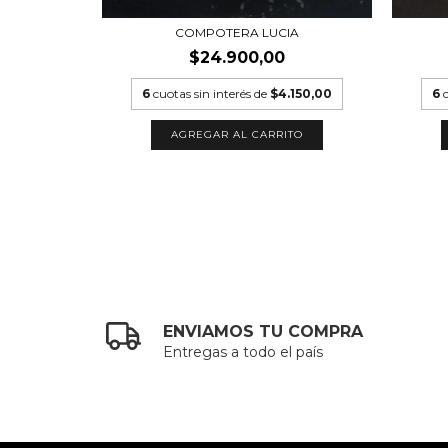
COMPOTERA LUCIA
$24.900,00
.983,33
6
cuotas sin interés de
$4.150,00
6
TO
AGREGAR AL CARRITO
ENVIAMOS TU COMPRA
Entregas a todo el país