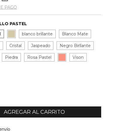
DE PAGO
LLO PASTEL
l
blanco brillante
Blanco Mate
l
Cristal
Jaspeado
Negro Birllante
Piedra
Rosa Pastel
Vison
l CP:
CAMBIAR CP
envío