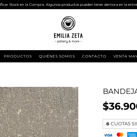
ificar Stock en la Compra. Algunos productos pueden tener demora en la entr
PRODUCTOS
QUIÉNES SOMOS
CONTACTO
VENTA MA
BANDEJA
$36.90
6
CUOTAS SI